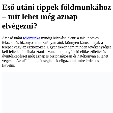
Eső utáni tippek földmunkához
– mit lehet még aznap
elvégezni?
Az eső utáni
földmunka
mindig kihívást jelent: a talaj nedves,
felázott, és bizonyos munkafolyamatok könnyen károsíthatják a
terepet vagy az eszközöket. Ugyanakkor nem minden tevékenységet
kell feltétlenül elhalasztani – van, amit megfelelő előkészülettel és
óvintézkedéssel még aznap is biztonságosan és hatékonyan el lehet
végezni. Az alábbi tippek segítenek eligazodni, mire érdemes
figyelni.