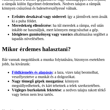
a rámpák külön figyelmet érdemelnek. Nedves talajon a rámpák
könnyen csúszóssá és balesetveszélyessé válnak.
Erősítés deszkával vagy sóderrel
: így a járművek nem ássák
ki a puha földet.
Meredekség ellenőrzése
: ha túl meredek a rámpa, eső után
inkább ne használjuk, mert könnyen megcsúszhat a gép.
Ideiglenes gumiszőnyeg vagy vasrács
alkalmazása segíthet a
tapadás növelésében.
Mikor érdemes halasztani?
Bár vannak megoldások a munka folytatására, bizonyos esetekben
jobb, ha kivárunk:
Földkiemelés és alapásás
: a laza, vizes talaj beomolhat,
veszélyeztetve a munkát és a dolgozókat.
Nagy tömegű gépek mozgatása
: könnyen
megsüllyedhetnek, és kárt tehetnek a telek szerkezetében.
Végleges burkolatok fektetése
: a nedves talajra rakott térkő
vagy beton nem lesz tartós.