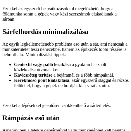
Ezekkel az egyszerű beavatkozásokkal megelőzhető, hogy a
földmunka során a gépek vagy kézi szerszámok elakadjanak a
sárban.
Sárfelhordás minimalizálása
Az egyik legkellemetlenebb probléma eső után a sár, ami nemcsak a
munkaterületet teszi nehezebbé, hanem az építkezés többi részére is
behordható. Minimalizálási tippek:
Geotextil vagy palló lerakása
a gyakran használt
közlekedési útvonalakon.
Kavicsréteg terítése
a bejáratnál és a főbb rámpáknál.
Kerékmosó pont kialakítása
, akár egyszerű slaggal és rácsos
felülettel, hogy a gépek ne hordják ki a sarat az útra.
Ezekkel a lépésekkel jelentősen csökkenthető a sárterhelés.
Rámpázás eső után
Amennyiben a telekre gépjárművel vagy munkagéppel kell bejutni,