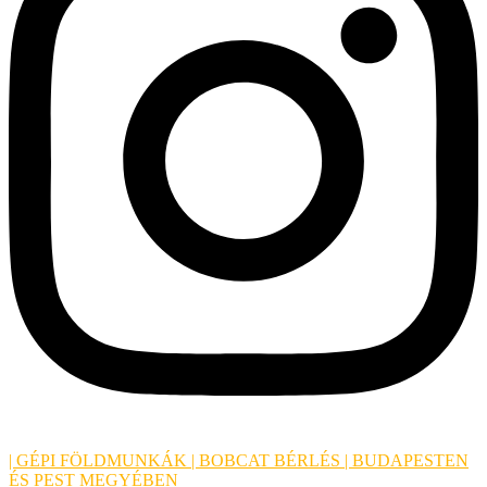
| GÉPI FÖLDMUNKÁK | BOBCAT BÉRLÉS | BUDAPESTEN
ÉS PEST MEGYÉBEN