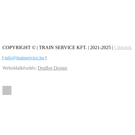
COPYRIGHT © | TRAIN SERVICE KFT. | 2021-2025 |
Cikkeink
|
info@trainservice.hu
|
Weboldalkészítés:
DruBor Design
Optimalizálta:
clicknest.hu