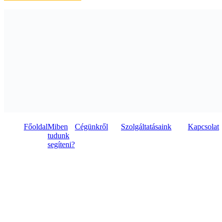
Főoldal
Miben
Cégünkről
Szolgáltatásaink
Kapcsolat
tudunk
segíteni?