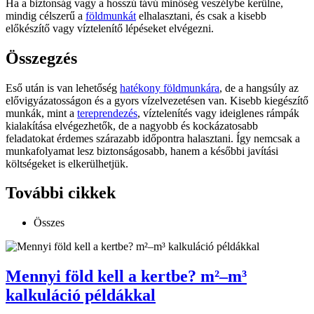
Ha a biztonság vagy a hosszú távú minőség veszélybe kerülne,
mindig célszerű a
földmunkát
elhalasztani, és csak a kisebb
előkészítő vagy víztelenítő lépéseket elvégezni.
Összegzés
Eső után is van lehetőség
hatékony földmunkára
, de a hangsúly az
elővigyázatosságon és a gyors vízelvezetésen van. Kisebb kiegészítő
munkák, mint a
tereprendezés
, víztelenítés vagy ideiglenes rámpák
kialakítása elvégezhetők, de a nagyobb és kockázatosabb
feladatokat érdemes szárazabb időpontra halasztani. Így nemcsak a
munkafolyamat lesz biztonságosabb, hanem a későbbi javítási
költségeket is elkerülhetjük.
További cikkek
Összes
Mennyi föld kell a kertbe? m²–m³
kalkuláció példákkal